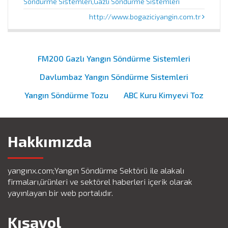
Söndürme Sistemleri,Gazlı Söndürme Sistemleri
http://www.bogaziciyangin.com.tr
FM200 Gazlı Yangın Söndürme Sistemleri
Davlumbaz Yangın Söndürme Sistemleri
Yangın Söndürme Tozu
ABC Kuru Kimyevi Toz
Hakkımızda
yangınx.com;Yangın Söndürme Sektörü ile alakalı
firmaları,ürünleri ve sektörel haberleri içerik olarak
yayınlayan bir web portalıdır.
Kısayol