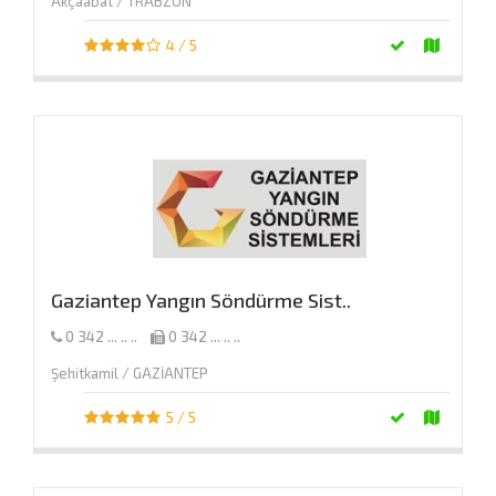
Akçaabat / TRABZON
4 / 5
Gaziantep Yangın Söndürme Sist..
0 342 ... .. ..
0 342 ... .. ..
Şehitkamil / GAZİANTEP
5 / 5