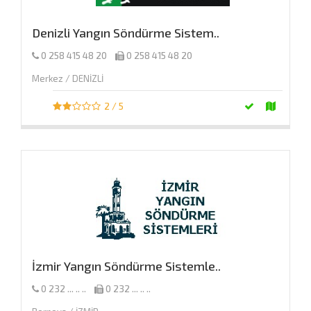
Denizli Yangın Söndürme Sistem..
0 258 415 48 20
0 258 415 48 20
Merkez / DENİZLİ
2 / 5
İzmir Yangın Söndürme Sistemle..
0 232 ... .. ..
0 232 ... .. ..