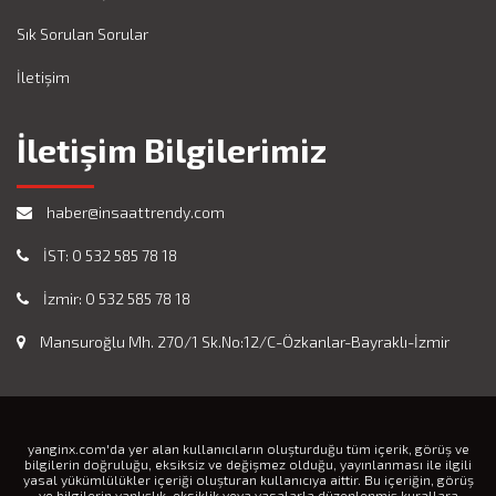
Sık Sorulan Sorular
İletişim
İletişim Bilgilerimiz
haber@insaattrendy.com
İST: 0 532 585 78 18
İzmir: 0 532 585 78 18
Mansuroğlu Mh. 270/1 Sk.No:12/C-Özkanlar-Bayraklı-İzmir
yanginx.com'da yer alan kullanıcıların oluşturduğu tüm içerik, görüş ve
bilgilerin doğruluğu, eksiksiz ve değişmez olduğu, yayınlanması ile ilgili
yasal yükümlülükler içeriği oluşturan kullanıcıya aittir. Bu içeriğin, görüş
ve bilgilerin yanlışlık, eksiklik veya yasalarla düzenlenmiş kurallara