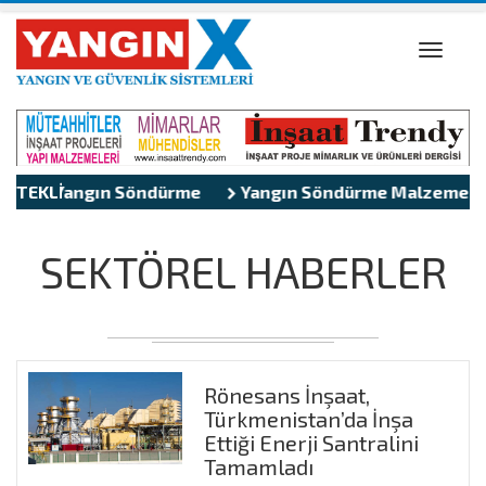
Toggle
naviga
ngın Söndürme
TEKLİFLER
Yangın Söndürme Malzemeleri
Yan
SEKTÖREL HABERLER
Rönesans İnşaat,
Türkmenistan’da İnşa
Ettiği Enerji Santralini
Tamamladı