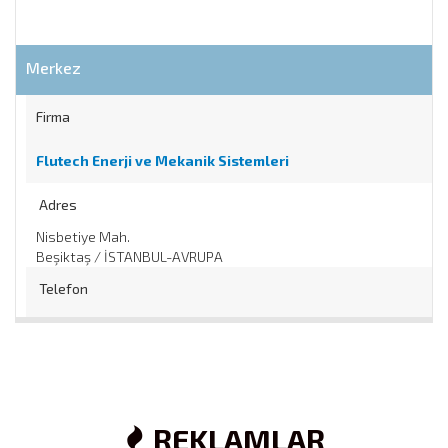
Merkez
Firma
Flutech Enerji ve Mekanik Sistemleri
Adres
Nisbetiye Mah.
Beşiktaş / İSTANBUL-AVRUPA
Telefon
0 212 ... .. ..
/
0 532 ... .. ..
Web
https://
REKLAMLAR