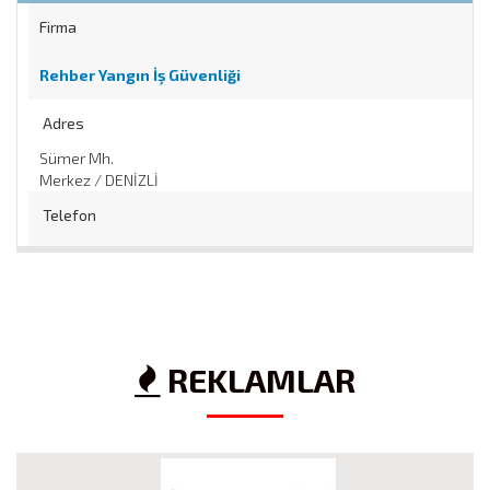
Firma
Rehber Yangın İş Güvenliği
Adres
Sümer Mh.
Merkez / DENİZLİ
Telefon
0 258 ... .. ..
/
0 544 ... .. ..
Web
https://
REKLAMLAR