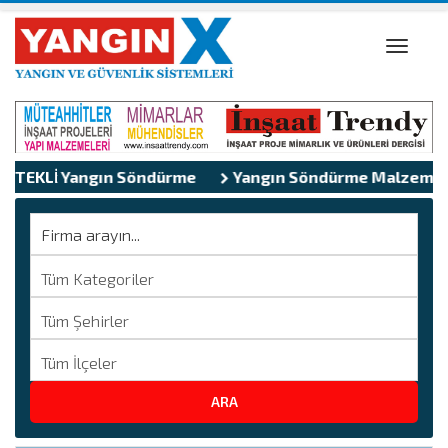
Toggle
naviga
atik Yangın Söndürme
TEKLİFLER
Yangın Söndürme Malzemeleri