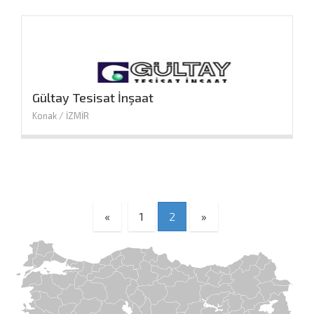
Gültay Tesisat İnşaat
Konak / İZMİR
Önceki
Sonraki
«
1
2
»