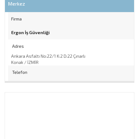
Merkez
Firma
Ergon İş Güvenliği
Adres
Ankara Asfaltı No:22/1 K:2 D:22 Çınarlı
Konak / İZMİR
Telefon
0 232 244 17 00
/
Web
http://www.ergon.com.tr