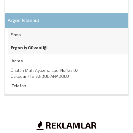
Argon İstanbul
Firma
Ergon İş Güvenliği
Adres
Ünalan Mah. Ayazma Cad. No:125 D.4
Üsküdar / İSTANBUL-ANADOLU
Telefon
0 216 454 04 00
/
Web
REKLAMLAR
http://www.ergon.com.tr