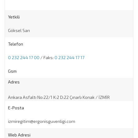
Yetkili
Göksel Sarı
Telefon
0 232 244 17 00
/ Faks:
0 232 244 17 17
Gsm
Adres
Ankara Asfaltı No:22/1 K:2 D:22 Çınarlı Konak / İZMİR
E-Posta
izmiregitim@ergonisguvenligi.com
Web Adresi