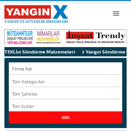
Toggle
naviga
angın Söndürme Malzemeleri
TEKLİFLER
Yangın Söndürme Malzem